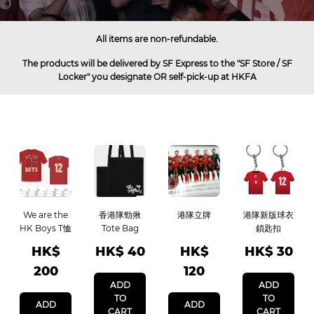
All items are non-refundable.
The products will be delivered by SF Express to the "SF Store / SF
Locker" you designate OR self-pick-up at HKFA
We are the
香港隊勁揪
港隊立牌
港隊新版球衣
HK Boys T恤
Tote Bag
鎖匙扣
HK$
HK$
40
HK$
HK$
30
200
120
ADD
ADD
TO
TO
ADD
ADD
CART
CART