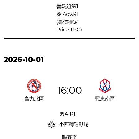
晉級組第1
圈 Adv.R1
(票價待定
Price TBC)
2026-10-01
16:00
高力北區
冠忠南區
週A-R1
小西灣運動場
聯賽盃