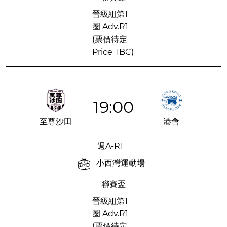
晉級組第1
圈 Adv.R1
(票價待定
Price TBC)
19:00
至尊沙田
港會
週A-R1
小西灣運動場
聯賽盃
晉級組第1
圈 Adv.R1
(票價待定