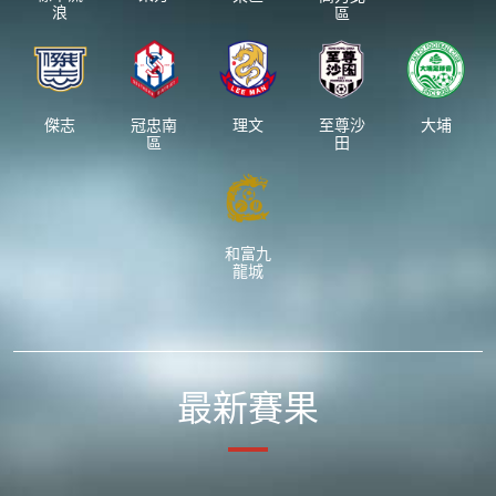
浪
區
傑志
冠忠南
理文
至尊沙
大埔
區
田
和富九
龍城
最新賽果