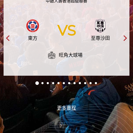
中銀人壽香港超級聯賽
VS
東方
至尊沙田
旺角大球場
更多賽程