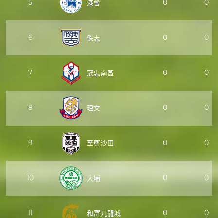
5
0
0
港會
6
0
0
傑志
7
0
0
冠忠南區
8
0
0
理文
9
0
0
至尊沙田
10
0
0
大埔
11
0
0
和富九龍城