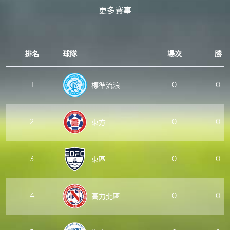
更多賽事
排名
球隊
場次
勝
1
0
0
標準流浪
2
0
0
東方
3
0
0
東區
4
0
0
高力北區