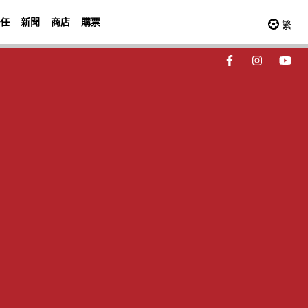
任
新聞
商店
購票
繁